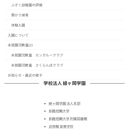
ふぞく幼稚園の評価
預かり保育
体験入園
入園について
未就園児教室(2)
未就園児教室 カンガルークラブ
未就園児教室 さくらんぼクラブ
お知らせ・最近の様子
学校法人 緑ヶ岡学園
緑ヶ岡学園 法人本部
釧路短期大学
釧路短期大学 附属図書館
武修館 高等学校