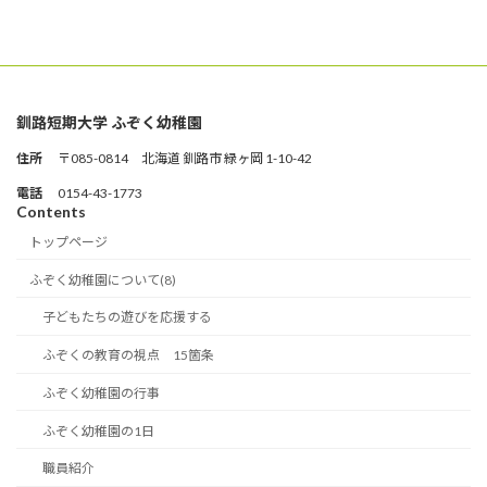
釧路短期大学 ふぞく幼稚園
住所
〒085-0814 北海道 釧路市 緑ヶ岡 1-10-42
電話
0154-43-1773
Contents
トップページ
ふぞく幼稚園について(8)
子どもたちの遊びを応援する
ふぞくの教育の視点 15箇条
ふぞく幼稚園の行事
ふぞく幼稚園の1日
職員紹介