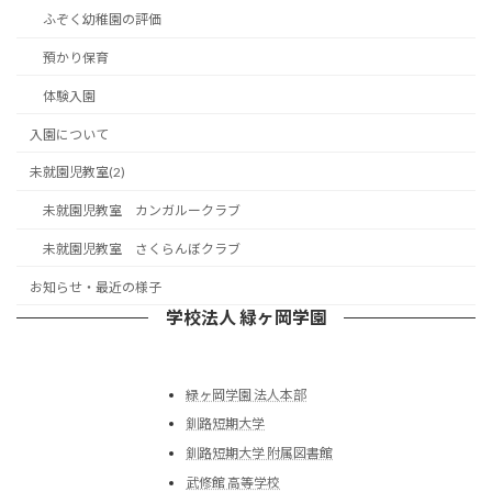
ふぞく幼稚園の評価
預かり保育
体験入園
入園について
未就園児教室(2)
未就園児教室 カンガルークラブ
未就園児教室 さくらんぼクラブ
お知らせ・最近の様子
学校法人 緑ヶ岡学園
緑ヶ岡学園 法人本部
釧路短期大学
釧路短期大学 附属図書館
武修館 高等学校