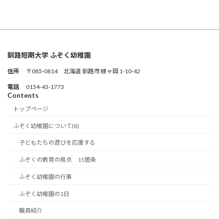
釧路短期大学 ふぞく幼稚園
住所
〒085-0814 北海道 釧路市 緑ヶ岡 1-10-42
電話
0154-43-1773
Contents
トップページ
ふぞく幼稚園について(8)
子どもたちの遊びを応援する
ふぞくの教育の視点 15箇条
ふぞく幼稚園の行事
ふぞく幼稚園の1日
職員紹介