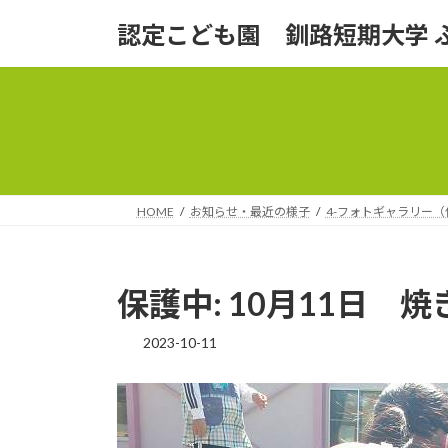
コ
ナ
認定こども園 釧路短期大学 
ン
ビ
テ
ゲ
ン
ー
ツ
シ
へ
ョ
ス
ン
キ
に
ッ
移
HOME
お知らせ・最近の様子
4-フォトギャラリー
プ
動
保護中: 10月11日 焼
2023-10-11