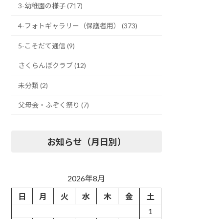
3-幼稚園の様子 (717)
4-フォトギャラリー（保護者用） (373)
5-こそだて通信 (9)
さくらんぼクラブ (12)
未分類 (2)
父母会・ふぞく祭り (7)
お知らせ（月日別）
2026年8月
日
月
火
水
木
金
土
1