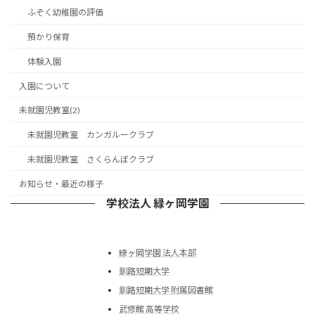
ふぞく幼稚園の評価
預かり保育
体験入園
入園について
未就園児教室(2)
未就園児教室 カンガルークラブ
未就園児教室 さくらんぼクラブ
お知らせ・最近の様子
学校法人 緑ヶ岡学園
緑ヶ岡学園 法人本部
釧路短期大学
釧路短期大学 附属図書館
武修館 高等学校