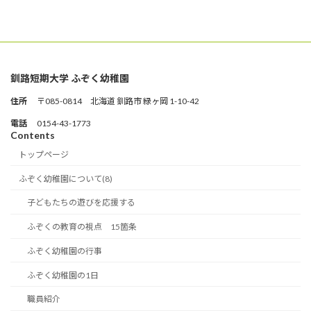
釧路短期大学 ふぞく幼稚園
住所
〒085-0814 北海道 釧路市 緑ヶ岡 1-10-42
電話
0154-43-1773
Contents
トップページ
ふぞく幼稚園について(8)
子どもたちの遊びを応援する
ふぞくの教育の視点 15箇条
ふぞく幼稚園の行事
ふぞく幼稚園の1日
職員紹介