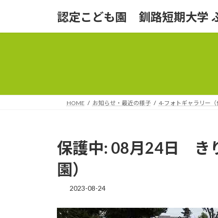
コ
ナ
認定こども園 釧路短期大学 
ン
ビ
テ
ゲ
ン
ー
ツ
シ
へ
ョ
ス
ン
キ
に
ッ
移
HOME
お知らせ・最近の様子
4-フォトギャラリー
プ
動
保護中: 08月24日
園）
2023-08-24