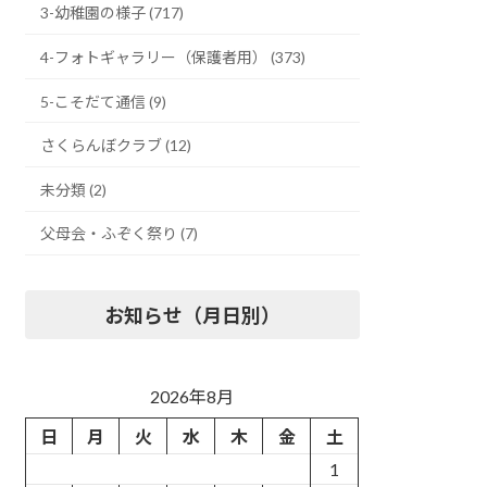
3-幼稚園の様子 (717)
4-フォトギャラリー（保護者用） (373)
5-こそだて通信 (9)
さくらんぼクラブ (12)
未分類 (2)
父母会・ふぞく祭り (7)
お知らせ（月日別）
2026年8月
日
月
火
水
木
金
土
1