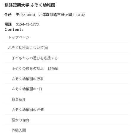
釧路短期大学 ふぞく幼稚園
住所
〒085-0814 北海道 釧路市 緑ヶ岡 1-10-42
電話
0154-43-1773
Contents
トップページ
ふぞく幼稚園について(8)
子どもたちの遊びを応援する
ふぞくの教育の視点 15箇条
ふぞく幼稚園の行事
ふぞく幼稚園の1日
職員紹介
ふぞく幼稚園の評価
預かり保育
体験入園