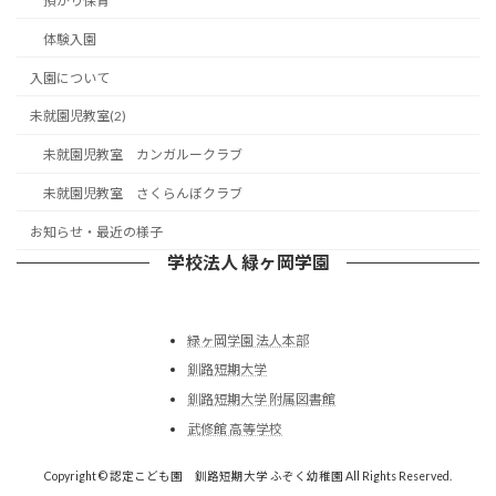
預かり保育
体験入園
入園について
未就園児教室(2)
未就園児教室 カンガルークラブ
未就園児教室 さくらんぼクラブ
お知らせ・最近の様子
学校法人 緑ヶ岡学園
緑ヶ岡学園 法人本部
釧路短期大学
釧路短期大学 附属図書館
武修館 高等学校
Copyright © 認定こども園 釧路短期大学 ふぞく幼稚園 All Rights Reserved.