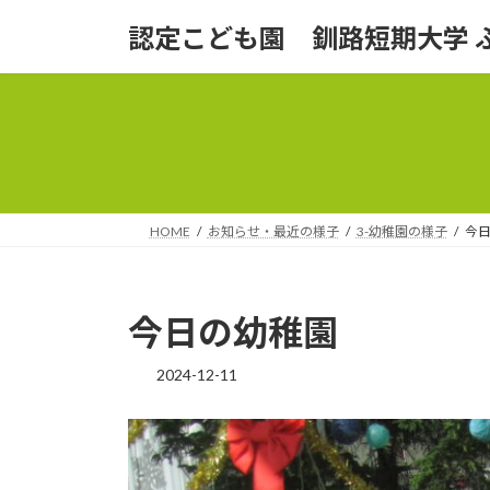
コ
ナ
認定こども園 釧路短期大学 
ン
ビ
テ
ゲ
ン
ー
ツ
シ
へ
ョ
ス
ン
キ
に
ッ
移
HOME
お知らせ・最近の様子
3-幼稚園の様子
今
プ
動
今日の幼稚園
2024-12-11