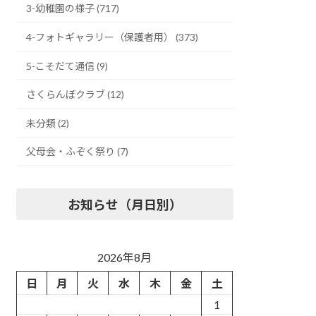
3-幼稚園の様子 (717)
4-フォトギャラリー（保護者用） (373)
5-こそだて通信 (9)
さくらんぼクラブ (12)
未分類 (2)
父母会・ふぞく祭り (7)
お知らせ（月日別）
2026年8月
日
月
火
水
木
金
土
1