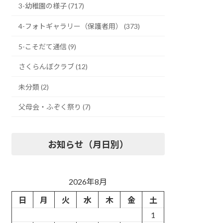
3-幼稚園の様子 (717)
4-フォトギャラリー（保護者用） (373)
5-こそだて通信 (9)
さくらんぼクラブ (12)
未分類 (2)
父母会・ふぞく祭り (7)
お知らせ（月日別）
2026年8月
日
月
火
水
木
金
土
1