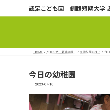
コ
ナ
認定こども園 釧路短期大学 
ン
ビ
テ
ゲ
ン
ー
ツ
シ
へ
ョ
ス
ン
キ
に
ッ
移
HOME
お知らせ・最近の様子
3-幼稚園の様子
今
プ
動
今日の幼稚園
2023-07-10